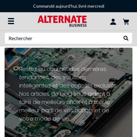
Commandé aujourd'hui, livré mercredi
Recherche
Recher
Restez au courant des dernières
tendances, des solutions
intelligentes et des conseils exclusifs.
Nos articles de blog vous aident à
faire de meilleurs choix et à tirer le
meilleur parti de vos achats et de
votre mode de vie.