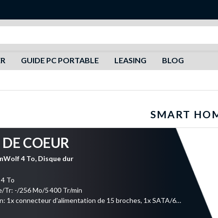
Recherche
ER
GUIDE PC PORTABLE
LEASING
BLOG
SMART HO
 DE COEUR
nWolf 4 To, Disque dur
 4 To
Tr: -/256 Mo/5 400 Tr/min
Connexion: 1x connecteur d'alimentation de 15 broches, 1x SATA/600