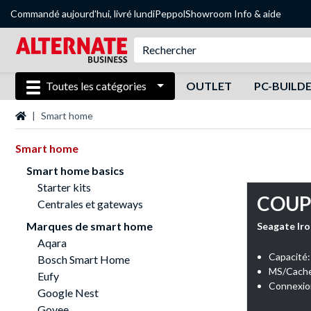
Commandé aujourd'hui, livré lundi
Peppol
Showroom
Info & aide
Toutes les catégories
OUTLET
PC-BUILD
Page d'accueil
Smart home
Smart home
Smart home basics
Starter kits
COUP
Centrales et gateways
Marques de smart home
Seagate Iro
Aqara
Capacité:
Bosch Smart Home
MS/Cache/
Eufy
Google Nest
Govee