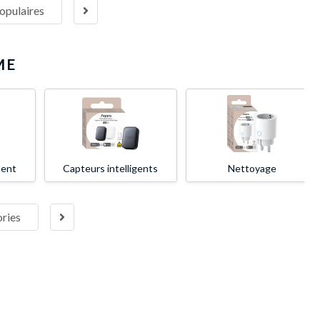
populaires
ME
ment
Capteurs intelligents
Nettoyage
ories