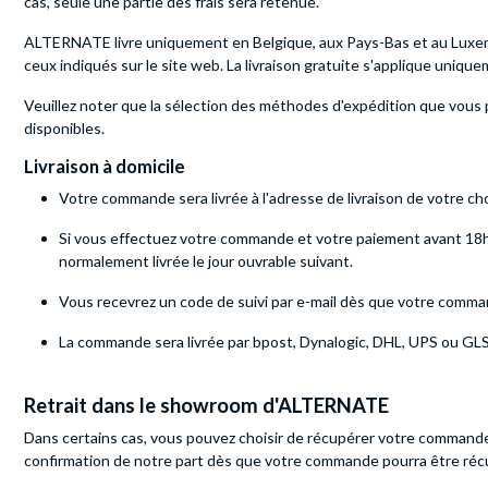
cas, seule une partie des frais sera retenue.
ALTERNATE livre uniquement en Belgique, aux Pays-Bas et au Luxembou
ceux indiqués sur le site web. La livraison gratuite s'applique unique
Veuillez noter que la sélection des méthodes d'expédition que vous 
disponibles.
Livraison à domicile
Votre commande sera livrée à l'adresse de livraison de votre cho
Si vous effectuez votre commande et votre paiement avant 18h0
normalement livrée le jour ouvrable suivant.
Vous recevrez un code de suivi par e-mail dès que votre command
La commande sera livrée par bpost, Dynalogic, DHL, UPS ou GLS
Retrait dans le showroom d'ALTERNATE
Dans certains cas, vous pouvez choisir de récupérer votre commande 
confirmation de notre part dès que votre commande pourra être récu