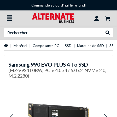
Commandé aujourd'hui, livré lundi
Recherche
Recher
Page d'accueil
Matériel
Composants PC
SSD
Marques de SSD
SSD
Samsung
990 EVO PLUS 4 To SSD
(MZ-V9S4T0BW, PCIe 4.0 x4 / 5.0 x2, NVMe 2.0,
M.2 2280)