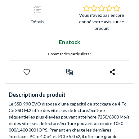
0.0 Étoile
Vous n'avez pas encore
Détails
donné votre avis sur ce
produit
En stock
Commandes particuliers?
Description du produit
Le SSD 990 EVO dispose d'une capacité de stockage de 4 To.
Ce SSD M.2 offre des vitesses de lecture/écriture
séquentielles plus élevées pouvant atteindre 7250/6300 Mo/s
et des vitesses de lecture/écriture pouvant atteindre 1050
000/1400 000 IOPS. Prenant en charge les dernières
interfaces PCIe 4.0 x4 et PCIe 5.0 x2, il offre une grande