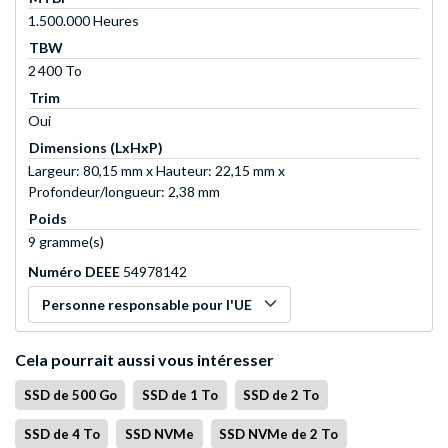
1.500.000 Heures
TBW
2 400 To
Trim
Oui
Dimensions (LxHxP)
Largeur: 80,15 mm x Hauteur: 22,15 mm x
Profondeur/longueur: 2,38 mm
Poids
9 gramme(s)
Numéro DEEE
54978142
Personne responsable pour l'UE
Cela pourrait aussi vous intéresser
SSD de 500 Go
SSD de 1 To
SSD de 2 To
SSD de 4 To
SSD NVMe
SSD NVMe de 2 To